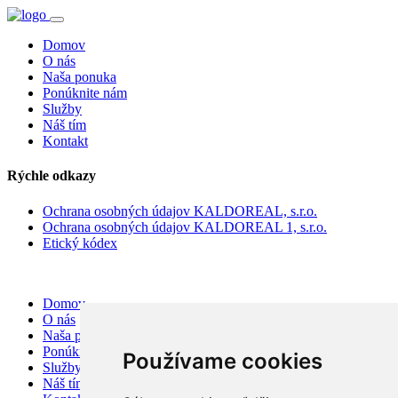
Domov
O nás
Naša ponuka
Ponúknite nám
Služby
Náš tím
Kontakt
Rýchle odkazy
Ochrana osobných údajov KALDOREAL, s.r.o.
Ochrana osobných údajov KALDOREAL 1, s.r.o.
Etický kódex
Domov
O nás
Naša ponuka
Ponúknite nám
Používame cookies
Služby
Náš tím