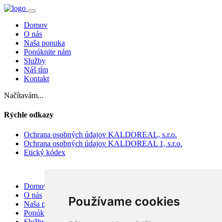
Domov
O nás
Naša ponuka
Ponúknite nám
Služby
Náš tím
Kontakt
Načítavám...
Rýchle odkazy
Ochrana osobných údajov KALDOREAL, s.r.o.
Ochrana osobných údajov KALDOREAL 1, s.r.o.
Etický kódex
Domov
O nás
Používame cookies
Naša ponuka
Ponúknite nám
Služby